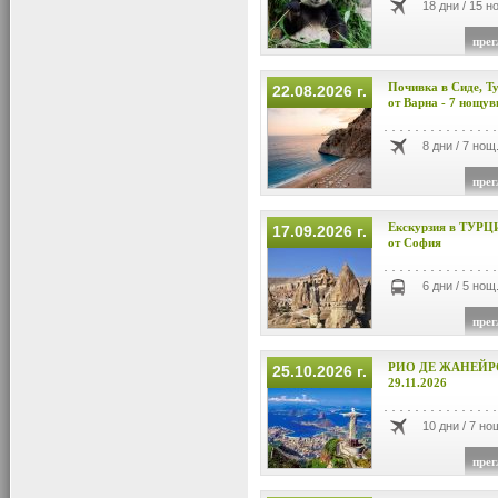
18 дни / 15 н
прег
Почивка в Сиде, Ту
22.08.2026 г.
от Варна - 7 нощув
8 дни / 7 нощ
прег
Екскурзия в ТУРЦ
17.09.2026 г.
от София
6 дни / 5 нощ
прег
РИО ДЕ ЖАНЕЙРО -
25.10.2026 г.
29.11.2026
10 дни / 7 но
прег