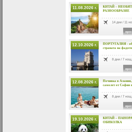
КИТАЙ – НЕОБЯ
11.08.2026 г.
РАЗНООБРАЗИЕ
14 дни / 11 н
прег
ПОРТУГАЛИЯ - оби
12.10.2026 г.
страната на фадото,
8 дни / 7 нощ
прег
Почивка в Алания,
12.08.2026 г.
самолет от София в 
8 дни / 7 нощ
прег
КИТАЙ – ПАНОР
19.10.2026 г.
ОБИКОЛКА