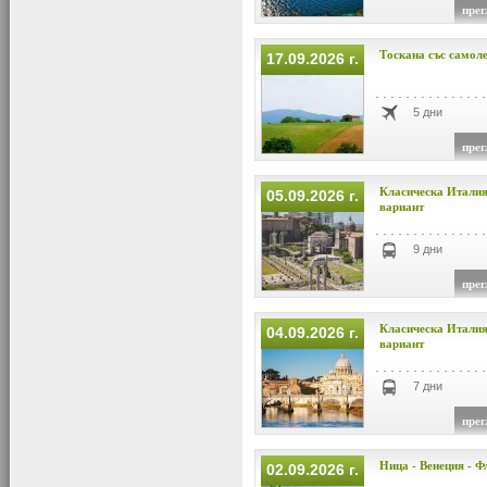
прег
Тоскана със самол
17.09.2026 г.
5 дни
прег
Класическа Италия
05.09.2026 г.
вариант
9 дни
прег
Класическа Италия
04.09.2026 г.
вариант
7 дни
прег
Ница - Венеция - Ф
02.09.2026 г.