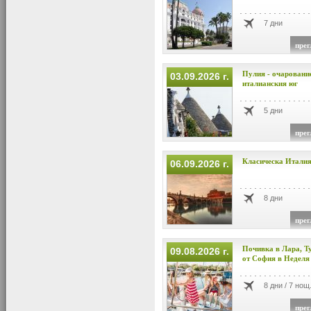
7 дни
прег
Пулия - очаровани
03.09.2026 г.
италианския юг
5 дни
прег
Класическа Итали
06.09.2026 г.
8 дни
прег
Почивка в Лара, Т
09.08.2026 г.
от София в Неделя 
8 дни / 7 нощ
прег