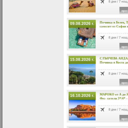
8 дни / 7 нощ
прег
Почивка в Белек, Т
09.08.2026 г.
самолет от София в 
8 дни / 7 нощ
прег
СЛЪНЧЕВА АНДАЛ
15.08.2026 г.
Почивка в Коста д
8 дни / 7 нощ
прег
МАРОКО от А до Я
16.10.2026 г.
Фес- хотели 3*/4* - 
8 дни / 7 нощ
прег