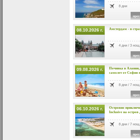
8 дни
прег
Амстердам - в стра
08.10.2026 г.
4 дни / 3 нощ
прег
Почивка в Алания,
09.08.2026 г.
самолет от София в 
8 дни / 7 нощ
прег
Островно приключен
06.10.2026 г.
Inclusive на остров 
8 дни / 7 нощ
прег