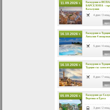
Екскурзия в ИСП
11.09.2026 г.
БАРСЕЛОНА - сърц
Каталуния
4 дни / 3 нощ
прег
Екскурзия в Турци
16.10.2026 г.
Анталия 4 нощувки 
5 дни / 4 нощ
прег
Екскурзия в Турци
16.10.2026 г.
Турция със самолет
8 дни / 7 нощ
прег
Екскурзия до Солун
05.09.2026 г.
Вергина и Едеса
3 дни / 2 нощ