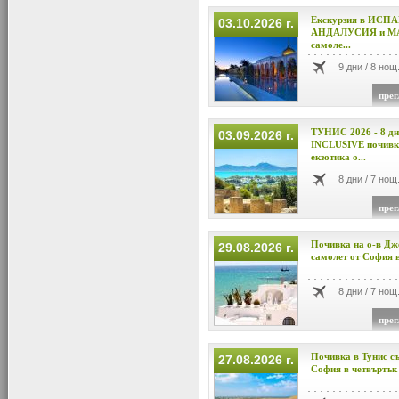
Екскурзия в ИСП
03.10.2026 г.
АНДАЛУСИЯ и МА
самоле...
9 дни / 8 нощ
прег
ТУНИС 2026 - 8 д
03.09.2026 г.
INCLUSIVE почивка
екзотика о...
8 дни / 7 нощ
прег
Почивка на о-в Дже
29.08.2026 г.
самолет от София в
8 дни / 7 нощ
прег
Почивка в Тунис съ
27.08.2026 г.
София в четвъртък