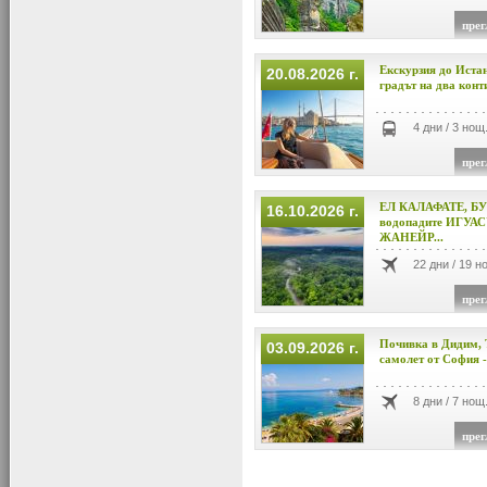
прег
Екскурзия до Иста
20.08.2026 г.
градът на два конт
4 дни / 3 нощ
прег
ЕЛ КАЛАФАТЕ, Б
16.10.2026 г.
водопадите ИГУАС
ЖАНЕЙР...
22 дни / 19 н
прег
Почивка в Дидим, 
03.09.2026 г.
самолет от София -
8 дни / 7 нощ
прег