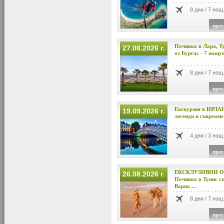
8 дни / 7 нощ
прег
Почивка в Лара, Т
27.08.2026 г.
от Бургас - 7 нощу
8 дни / 7 нощ
прег
Екскурзия в ИРЛА
19.09.2026 г.
легенди и съвремие
4 дни / 3 нощ
прег
ЕКСКЛУЗИВНИ О
26.08.2026 г.
Почивка в Тунис съ
Варна ...
8 дни / 7 нощ
прег