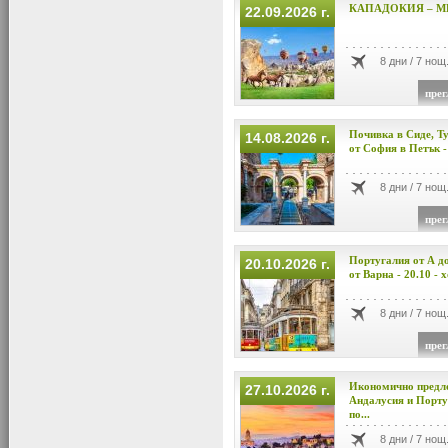
КАПАДОКИЯ – М
22.09.2026 г.
8 дни / 7 нощ
прег
Почивка в Сиде, Ту
14.08.2026 г.
от София в Петък - 
8 дни / 7 нощ
прег
Португалия от А до
20.10.2026 г.
от Варна - 20.10 - х
8 дни / 7 нощ
прег
Икономично предл
27.10.2026 г.
Андалусия и Португ
по...
8 дни / 7 нощ