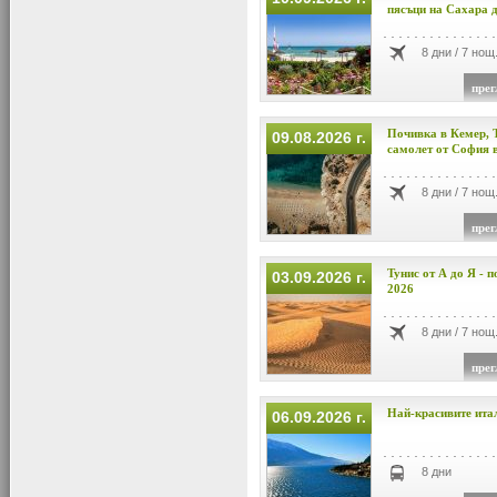
пясъци на Сахара д
8 дни / 7 нощ
прег
Почивка в Кемер, 
09.08.2026 г.
самолет от София в 
8 дни / 7 нощ
прег
Тунис от А до Я - п
03.09.2026 г.
2026
8 дни / 7 нощ
прег
Най-красивите ита
06.09.2026 г.
8 дни