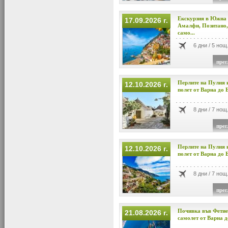
Екскурзия в Южна 
17.09.2026 г.
Амалфи, Позитано,
само...
6 дни / 5 нощ
прег
Перлите на Пулия 
12.10.2026 г.
полет от Варна до Б
8 дни / 7 нощ
прег
Перлите на Пулия 
12.10.2026 г.
полет от Варна до 
8 дни / 7 нощ
прег
Почивка във Фетие
21.08.2026 г.
самолет от Варна д