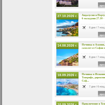
прег
Андалусия и Порт
27.10.2026 г.
6 екскурзии 27.10 - 
8 дни / 7 нощ
прег
Почивка в Алания,
14.08.2026 г.
самолет от София в 
8 дни / 7 нощ
прег
Почивка в Испания
18.09.2026 г.
Тенерифе, директни
Соф...
7 дни / 6 нощ
прег
Приключение в Туни
10.09.2026 г.