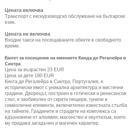
Цената включва
Tранспорт с екскурзоводско обслужване на български
език.
Цената не включва
Входни такси на посещаваните обекти в свободното
време.
Билет за посещение на имението Кинда де Регалейра в
Синтра
Цена за възрастен 23 EUR
Цена за дете 180 EUR
Кинта де Регалейра в Синтра, Португалия, е
исторически имот с уникална архитектура и мистични
градини. Дворецът, построен в готически и ренесансов
стил, е заобиколен от скрити пещери, тунели и
символични елементи, включително известната стълба
на тайните. Градините и сградите на комплекса са
вдъхновени от алхимия, масонство и окултизъм, което
му придава загадъчен и магичен характер.