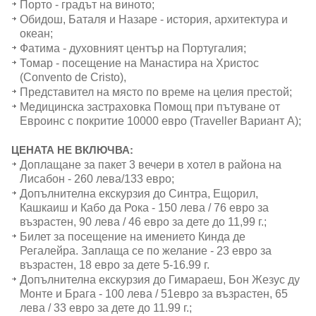
Порто - градът на виното;
Обидош, Баталя и Назаре - история, архитектура и
океан;
Фатима - духовният център на Португалия;
Томар - посещение на Манастира на Христос
(Convento de Cristo),
Представител на място по време на целия престой;
Медицинска застраховка Помощ при пътуване от
Евроинс с покритие 10000 евро (Traveller Вариант А);
ЦЕНАТА НЕ ВКЛЮЧВА:
Доплащане за пакет 3 вечери в хотел в района на
Лисабон - 260 лева/133 евро;
Допълнителна екскурзия до Синтра, Ещорил,
Кашкаиш и Кабо да Рока - 150 лева / 76 евро за
възрастен, 90 лева / 46 евро за дете до 11,99 г.;
Билет за посещение на имението Кинда де
Регалейра. Заплаща се по желание - 23 евро за
възрастен, 18 евро за дете 5-16.99 г.
Допълнителна екскурзия до Гимараеш, Бон Жезус ду
Монте и Брага - 100 лева / 51евро за възрастен, 65
лева / 33 евро за дете до 11.99 г.;