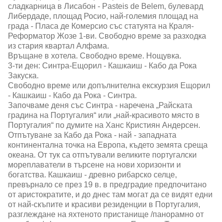
сладкарница в Лисабон - Pasteis de Belem, булевард
Либердаде, площад Росио, най-големия площад на
града - Пласа де Комерсио със статуята на Краля-
Реформатор Жозе 1-ви. Свободно време за разходка
из стария квартал Алфама.
Връщане в хотела. Свободно време. Нощувка.
3-ти ден: Синтра-Ещорил - Кашкаиш - Кабо да Рока
Закуска.
Свободно време или допълнителна екскурзия Ещорил
- Кашкаиш - Кабо да Рока - Синтра.
Започваме деня със Синтра - наречена „Райската
градина на Португалия“ или „най-красивото място в
Португалия“ по думите на Ханс Кристиян Андерсен.
Отпътуване за Кабо да Рока - най - западната
континентална точка на Европа, където земята среща
океана. От тук са отпътували великите португалски
мореплаватели в търсене на нови хоризонти и
богатства. Кашкаиш - древно рибарско селце,
превърнало се през 19 в. в предградие предпочитано
от аристократите, и до днес там могат да се видят едни
от най-скъпите и красиви резиденции в Португалия,
разглеждане на яхтеното пристанище /панорамно от