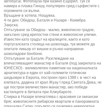
автобуса/. Фотопауза при казино Ещорил. Тук се
намира и плажа Гиншу, популярен сред сърфистите с
огромните си вълни.
Връщане в хотела. Нощувка.
4-ти ден: Обидош, Баталя и Назаре - Коимбра
Закуска.
Отпътуване за Обидош - малко, живописно градче,
закътано сред крепостни стени и живописни улички.
Известен като градът на кралиците, както и като
португалската столица на шоколада, тук можете да
опитате ликьор от вишни и ръчно направени
шоколадови бонбони.
Отпътуване за Баталя. Разглеждане на
впечатляващият манастир в Баталя (под закрилата на
ЮНЕСКО) - великолепен паметник на националната
архитектура и един от най-големите готически
шедьоври в Европа, построен през 1388 г. в чест на
клетвата, дадена от крал Жуау І пред Светата Дева, че
ще построи величествен манастир, ако победи
кастилците в битката при Алжубароте.
Спирка в Назаре впечатлява с красивия си океански
бряг, живописните рибарски квартали и панорамната
площадка Ситиу, откъдето се разкрива невероятна