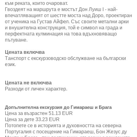
към реката, които очароват.
Гвоздеят на маршрута е мостът Дон Луиш І - най-
впечатляващият от шестте моста над Доро, проектиран
от ученика на Густав Айфел. Със своите метални арки
и внушителна конструкция, той е символ на града и
перфектната кулминация на това вдъхновяващо
пътуване.
Цената включва
Tанспорт с екскурзоводско обслужване на български
език.
Цената не включва
Разходи от личен характер.
Допълнителна екскурзия до Гимараеш и Брага
Цена за възрастен 51.13 EUR
Цена за дете 33.23 EUR
Потопете се в историята и духовността на северна
Португалия с посещение на Гимараеш, Бон Жезус ду