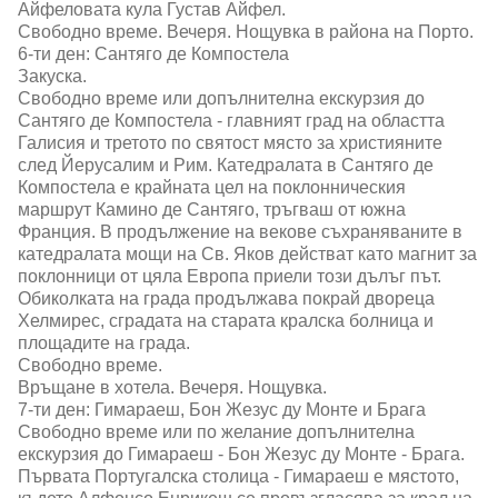
Айфеловата кула Густав Айфел.
Свободно време. Вечеря. Нощувка в района на Порто.
6-ти ден: Сантяго де Компостела
Закуска.
Свободно време или допълнителна екскурзия до
Сантяго де Компостела - главният град на областта
Галисия и третото по святост място за християните
след Йерусалим и Рим. Катедралата в Сантяго де
Компостела е крайната цел на поклонническия
маршрут Камино де Сантяго, тръгваш от южна
Франция. В продължение на векове съхраняваните в
катедралата мощи на Св. Яков действат като магнит за
поклонници от цяла Европа приели този дълъг път.
Обиколката на града продължава покрай двореца
Хелмирес, сградата на старата кралска болница и
площадите на града.
Свободно време.
Връщане в хотела. Вечеря. Нощувка.
7-ти ден: Гимараеш, Бон Жезус ду Монте и Брага
Свободно време или по желание допълнителна
екскурзия до Гимараеш - Бон Жезус ду Монте - Брага.
Първата Португалска столица - Гимараеш е мястото,