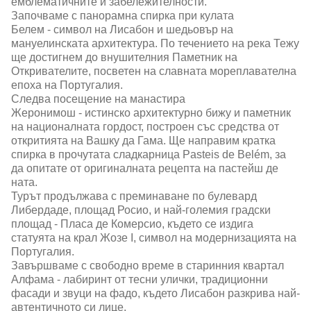
емблематичните ѝ забележителности.
Започваме с панорамна спирка при кулата
Белем - символ на Лисабон и шедьовър на
мануелинската архитектура. По течението на река Тежу
ще достигнем до внушителния Паметник на
Откривателите, посветен на славната мореплавателна
епоха на Португалия.
Следва посещение на манастира
Жеронимош - истинско архитектурно бижу и паметник
на националната гордост, построен със средства от
откритията на Вашку да Гама. Ще направим кратка
спирка в прочутата сладкарница Pasteis de Belém, за
да опитате от оригиналната рецепта на пастейш де
ната.
Турът продължава с преминаване по булевард
Либердаде, площад Росио, и най-големия градски
площад - Пласа де Комерсио, където се издига
статуята на крал Жозе I, символ на модернизацията на
Португалия.
Завършваме с свободно време в старинния квартал
Алфама - лабиринт от тесни улички, традиционни
фасади и звуци на фадо, където Лисабон разкрива най-
автентичното си лице.