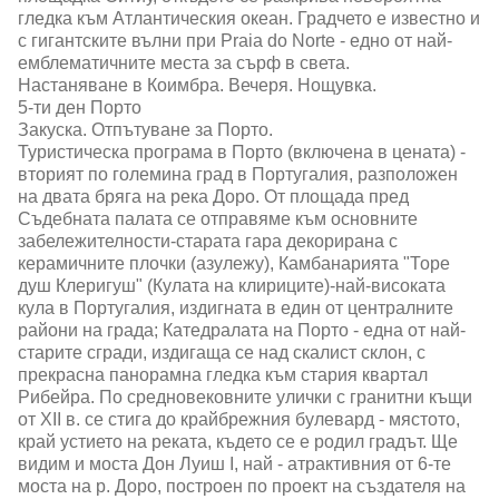
гледка към Атлантическия океан. Градчето е известно и
с гигантските вълни при Praia do Norte - едно от най-
емблематичните места за сърф в света.
Настаняване в Коимбра. Вечеря. Нощувка.
5-ти ден Порто
Закуска. Отпътуване за Порто.
Туристическа програма в Порто (включена в цената) -
вторият по големина град в Португалия, разположен
на двата бряга на река Доро. От площада пред
Съдебната палата се отправяме към основните
забележителности-старата гара декорирана с
керамичните плочки (азулежу), Камбанарията "Торе
душ Клеригуш" (Кулата на клириците)-най-високата
кула в Португалия, издигната в един от централните
райони на града; Катедралата на Порто - една от най-
старите сгради, издигаща се над скалист склон, с
прекрасна панорамна гледка към стария квартал
Рибейра. По средновековните улички с гранитни къщи
от XII в. се стига до крайбрежния булевард - мястото,
край устието на реката, където се е родил градът. Ще
видим и моста Дон Луиш І, най - атрактивния от 6-те
моста на р. Доро, построен по проект на създателя на