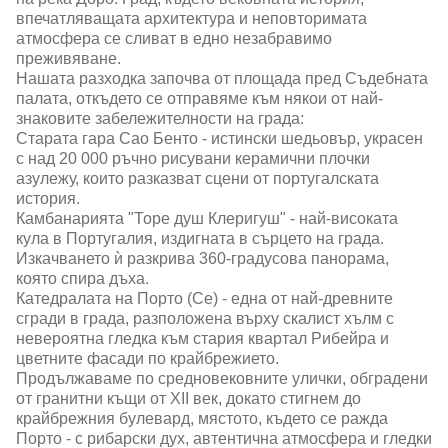
впечатляващата архитектура и неповторимата
атмосфера се сливат в едно незабравимо
преживяване.
Нашата разходка започва от площада пред Съдебната
палата, откъдето се отправяме към някои от най-
знаковите забележителности на града:
Старата гара Сао Бенто - истински шедьовър, украсен
с над 20 000 ръчно рисувани керамични плочки
азулежу, които разказват сцени от португалската
история.
Камбанарията "Торе душ Клеригуш" - най-високата
кула в Португалия, издигната в сърцето на града.
Изкачването ѝ разкрива 360-градусова панорама,
която спира дъха.
Катедралата на Порто (Се) - една от най-древните
сгради в града, разположена върху скалист хълм с
невероятна гледка към стария квартал Рибейра и
цветните фасади по крайбрежието.
Продължаваме по средновековните улички, обградени
от гранитни къщи от XII век, докато стигнем до
крайбрежния булевард, мястото, където се ражда
Порто - с рибарски дух, автентична атмосфера и гледки