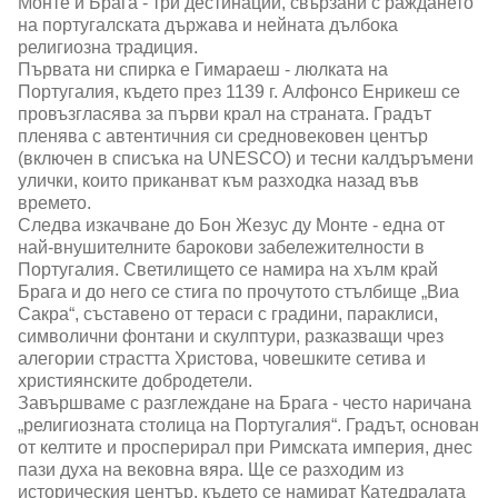
Монте и Брага - три дестинации, свързани с раждането
на португалската държава и нейната дълбока
религиозна традиция.
Първата ни спирка е Гимараеш - люлката на
Португалия, където през 1139 г. Алфонсо Енрикеш се
провъзгласява за първи крал на страната. Градът
пленява с автентичния си средновековен център
(включен в списъка на UNESCO) и тесни калдъръмени
улички, които приканват към разходка назад във
времето.
Следва изкачване до Бон Жезус ду Монте - една от
най-внушителните барокови забележителности в
Португалия. Светилището се намира на хълм край
Брага и до него се стига по прочутото стълбище „Виа
Сакра“, съставено от тераси с градини, параклиси,
символични фонтани и скулптури, разказващи чрез
алегории страстта Христова, човешките сетива и
християнските добродетели.
Завършваме с разглеждане на Брага - често наричана
„религиозната столица на Португалия“. Градът, основан
от келтите и просперирал при Римската империя, днес
пази духа на вековна вяра. Ще се разходим из
историческия център, където се намират Катедралата