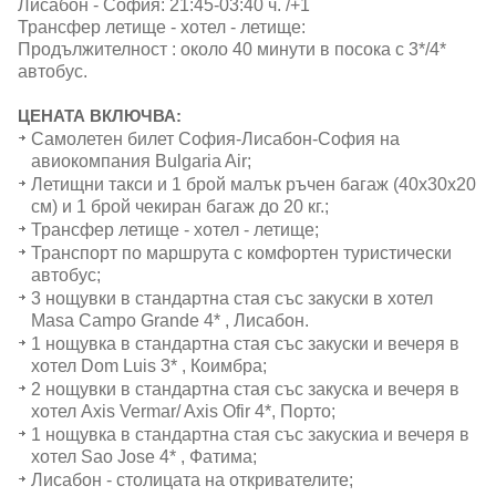
Лисабон - София: 21:45-03:40 ч. /+1
Трансфер летище - хотел - летище:
Продължителност : около 40 минути в посока с 3*/4*
автобус.
ЦЕНАТА ВКЛЮЧВА:
Самолетен билет София-Лисабон-София на
авиокомпания Bulgaria Air;
Летищни такси и 1 брой малък ръчен багаж (40х30х20
см) и 1 брой чекиран багаж до 20 кг.;
Трансфер летище - хотел - летище;
Транспорт по маршрута с комфортен туристически
автобус;
3 нощувки в стандартна стая със закуски в хотел
Masa Campo Grande 4* , Лисабон.
1 нощувка в стандартна стая със закуски и вечеря в
хотел Dom Luis 3* , Коимбра;
2 нощувки в стандартна стая със закуска и вечеря в
хотел Axis Vermar/ Axis Ofir 4*, Порто;
1 нощувка в стандартна стая със закускиa и вечеря в
хотел Sao Jose 4* , Фатима;
Лисабон - столицата на откривателите;