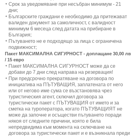
Срок за уведомяване при несъбран минимум - 21
дни;
Българските граждани е необходимо да притежават
валиден документ за самоличност, с валидност
минимум 6 месеца след датата на прибиране в
България;
Пътуването не е подходящо за лица с ограничена
подвижност;
Пакет МАКСИМАЛНА СИГУРНОСТ - доплащане 30,00 лв
/ 15 евро
Пакет МАКСИМАЛНА СИГУРНОСТ може да се
добави до 7 дни след направа на резервация!
При предсрочно прекратяване на договора по
инициатива на ПЪТУВАЩИЯ, заплатената от него
или от негово име сума се възстановява чрез
туристическия агент, сключил договора за
туристически пакет с ПЪТУВАЩИЯ от името и за
сметка на туроператора, когато ПЪТУВАЩИЯТ не
може да започне и осъществи пътуването поради
някоя от следните причини, която е била
непредвидима към момента на сключване на
договора за туристически пакет и е възникнала преди