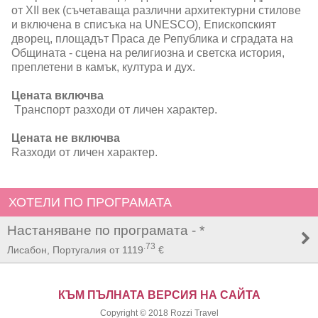
от XII век (съчетаваща различни архитектурни стилове
и включена в списъка на UNESCO), Епископският
дворец, площадът Праса де Република и сградата на
Общината - сцена на религиозна и светска история,
преплетени в камък, култура и дух.
Цената включва
Tранспорт разходи от личен характер.
Цената не включва
Rазходи от личен характер.
ХОТЕЛИ ПО ПРОГРАМАТА
Настаняване по програмата - *
.73
Лисабон, Португалия от
1119
€
КЪМ ПЪЛНАТА ВЕРСИЯ НА САЙТА
Copyright © 2018
Rozzi Travel