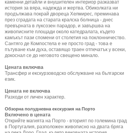
каменни детайли и внушителен интериор разказват
история за вяра, надежда и жертва. Обиколката ни
продължава покрай двореца Хелмирес, преминава
през сградата на старата кралска болница - днес
превърната в луксозен парадор, и завършва на
живописните площади около катедралата, където
камъкът пази спомени от столетия на поклонничество.
Сантяго де Компостела е не просто град - това е
пътуване към духа, оставящо траен отпечатък у всеки,
докоснал се до неговото свещено минало.
Цената включва
Трансфер и екскурзоводско обслужване на български
език.
Цената не включва
Разходи от личен характер.
Обзорна полудневна екскурзия на Порто
Включено в цената
Открийте магията на Порто - вторият по големина град
в Португалия, разположен живописно на двата бряга
на река Доро. Град, където вековната история,