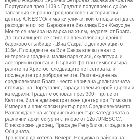
където Алфонсо Енрикеш се провъзгласява за крал на
Португалия през 1139 г. Градът е популярен с добре
запазения си ранно-средновековен исторически
център /UNESCO/ и малки улички, които подканят да се
разходите по тях. Бароковата базилика Бон Жезус де
Монте се намира на върха на хълм, недалеч от Брага.
До светилището се стига по впечатляващо двойно
бароково стълбище - „Виа Сакра” с денивелация от
116м. Площадките на Виа Сакра впечатляват с
интересни градини, малки параклиси, скулптури, и
алегорични фонтани. Първият фонтан символизира
раните на Христос, следващите пет сетивата, и
последните три добродетелите. Разглеждане на
средновековна Брага - често наричана „религиозната
столица” на Португалия, заради големия брой църкви и
катедрали. Градът е основан през 300 г пр.н.е от
Келтите, бил е административен център при Римската
Империя и епископски център през Средновековието.
Разглеждане на историческия център: Катедралата в
различни архитектурни стилове от 12в /UNESCO/,
Епископския дворец, Праса де Република, сградата на
Общината.
Трансфер до хотела. Вечеря. Нощувка в района на