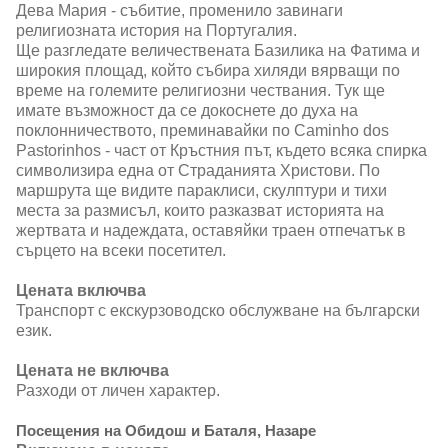
Дева Мария - събитие, променило завинаги
религиозната история на Португалия.
Ще разгледате величествената Базилика на Фатима и
широкия площад, който събира хиляди вярващи по
време на големите религиозни чествания. Тук ще
имате възможност да се докоснете до духа на
поклонничеството, преминавайки по Caminho dos
Pastorinhos - част от Кръстния път, където всяка спирка
символизира една от Страданията Христови. По
маршрута ще видите параклиси, скулптури и тихи
места за размисъл, които разказват историята на
жертвата и надеждата, оставяйки траен отпечатък в
сърцето на всеки посетител.
Цената включва
Транспорт с екскурзоводско обслужване на български
език.
Цената не включва
Разходи от личен характер.
Посещения на Обидош и Баталя, Назаре