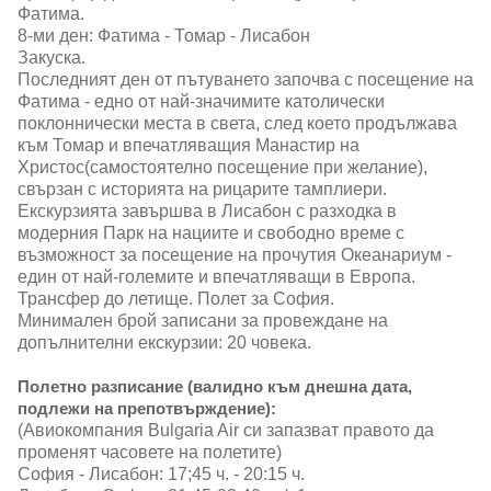
Фатима.
8-ми ден: Фатима - Томар - Лисабон
Закуска.
Последният ден от пътуването започва с посещение на
Фатима - едно от най-значимите католически
поклоннически места в света, след което продължава
към Томар и впечатляващия Манастир на
Христос(самостоятелно посещение при желание),
свързан с историята на рицарите тамплиери.
Екскурзията завършва в Лисабон с разходка в
модерния Парк на нациите и свободно време с
възможност за посещение на прочутия Океанариум -
един от най-големите и впечатляващи в Европа.
Трансфер до летище. Полет за София.
Минимален брой записани за провеждане на
допълнителни екскурзии: 20 човека.
Полетно разписание (валидно към днешна дата,
подлежи на препотвърждение):
(Авиокомпания Bulgaria Air си запазват правото да
променят часовете на полетите)
София - Лисабон: 17;45 ч. - 20:15 ч.