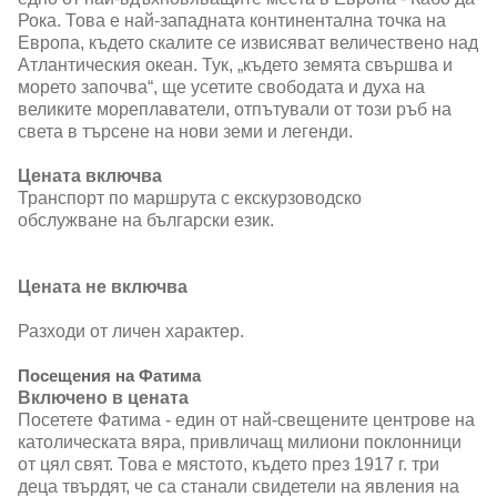
Рока. Това е най-западната континентална точка на
Европа, където скалите се извисяват величествено над
Атлантическия океан. Тук, „където земята свършва и
морето започва“, ще усетите свободата и духа на
великите мореплаватели, отпътували от този ръб на
света в търсене на нови земи и легенди.
Цената включва
Транспорт по маршрута с екскурзоводско
обслужване на български език.
Цената не включва
Разходи от личен характер.
Посещения на Фатима
Включено в цената
Посетете Фатима - един от най-свещените центрове на
католическата вяра, привличащ милиони поклонници
от цял свят. Това е мястото, където през 1917 г. три
деца твърдят, че са станали свидетели на явления на