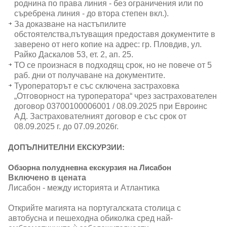
роднина по права линия - без ограничения или по
съребрена линия - до втора степен вкл.).
За доказване на настъпилите
обстоятелства,пътуващия предоставя документите в
заверено от него копие на адрес: гр. Пловдив, ул.
Райко Даскалов 53, ет. 2, ап. 25.
ТО се произнася в подходящ срок, но не повече от 5
раб. дни от получаване на документите.
Туроператорът е със сключена застраховка
„Отговорност на туроператора“ чрез застрахователен
договор 03700100006001 / 08.09.2025 при Евроинс
АД. Застрахователният договор е със срок от
08.09.2025 г. до 07.09.2026г.
ДОПЪЛНИТЕЛНИ ЕКСКУРЗИИ:
Обзорна полудневна екскурзия на Лисабон
Включено в цената
Лисабон - между историята и Атлантика
Открийте магията на португалската столица с
автобусна и пешеходна обиколка сред най-