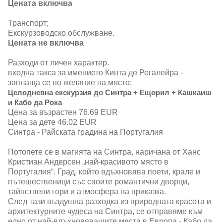
Цената включва
Транспорт;
Екскурзоводско обслужване.
Цената не включва
Разходи от личен характер.
входна такса за имението Кинта де Регалейра -
заплаща се по желание на място;
Целодневна екскурзия до Синтра + Ещорил + Кашкаиш
и Кабо да Рока
Цена за възрастен 76.69 EUR
Цена за дете 46.02 EUR
Синтра - Райската градина на Португалия
Потопете се в магията на Синтра, наричана от Ханс
Кристиан Андерсен „най-красивото място в
Португалия“. Град, който вдъхновява поети, крале и
пътешественици със своите романтични дворци,
тайнствени гори и атмосфера на приказка.
След тази въздушна разходка из природната красота и
архитектурните чудеса на Синтра, се отправяме към
едно от най-вдъхновяващите места в Европа - Кабо да