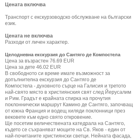
Цената включва
Транспорт с екскурзоводско обслужване на български
език.
Цената не включва
Разходи от личен характер.
Целодневна екскурзия до Сантяго де Компостела
Цена за възрастен 76.69 EUR
Цена за дете 46.02 EUR
В свободното си време имате възможност за
допълнителна екскурзия до Сантяго де
Компостела - духовното сърце на Галисия и третото
най-свято място в християнския свят след Йерусалим
и Рим. Градът е крайната спирка на прочутия
поклоннически маршрут Камино де Сантяго, започващ
от южна Франция и водещ хиляди поклонници през
вековете към едно свято откровение.
Ще посетим величествената катедрала на Сантяго,
където се съхраняват мощите на Св. Яков - един от
най-почитаните християнски светци. Нейната фасада,