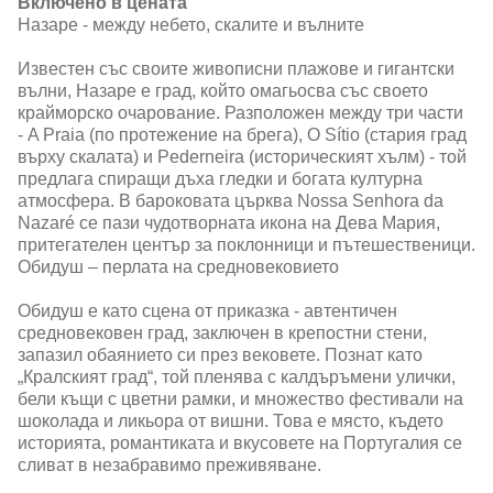
Включено в цената
Назаре - между небето, скалите и вълните
Известен със своите живописни плажове и гигантски
вълни, Назаре е град, който омагьосва със своето
крайморско очарование. Разположен между три части
- A Praia (по протежение на брега), O Sítio (стария град
върху скалата) и Pederneira (историческият хълм) - той
предлага спиращи дъха гледки и богата културна
атмосфера. В бароковата църква Nossa Senhora da
Nazaré се пази чудотворната икона на Дева Мария,
притегателен център за поклонници и пътешественици.
Обидуш – перлата на средновековието
Обидуш е като сцена от приказка - автентичен
средновековен град, заключен в крепостни стени,
запазил обаянието си през вековете. Познат като
„Кралският град“, той пленява с калдъръмени улички,
бели къщи с цветни рамки, и множество фестивали на
шоколада и ликьора от вишни. Това е място, където
историята, романтиката и вкусовете на Португалия се
сливат в незабравимо преживяване.