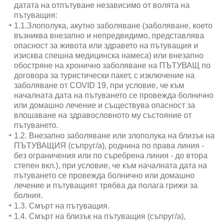
датата на отпътуване независимо от волята на
пътуващия:
1.1.Злополука, акутно заболяване (заболяване, което
възниква внезапно и непредвидимо, представлява
опасност за живота или здравето на пътуващия и
изисква спешна медицинска намеса) или внезапно
обостряне на хронично заболяване на ПЪТУВАЩ по
договора за туристически пакет, с изключение на
заболяване от COVID 19, при условие, че към
началната дата на пътуването се провежда болнично
или домашно лечение и съществува опасност за
влошаване на здравословното му състояние от
пътуването.
1.2. Внезапно заболяване или злополука на близък на
ПЪТУВАЩИЯ (съпруг/а), роднина по права линия -
без ограничения или по съребрена линия - до втора
степен вкл.), при условие, че към началната дата на
пътуването се провежда болнично или домашно
лечение и пътуващият трябва да полага грижи за
болния.
1.3. Смърт на пътуващия.
1.4. Смърт на близък на пътуващия (съпруг/а),