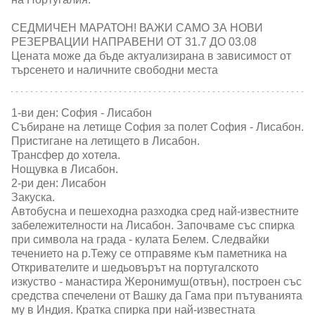
СЕДМИЧЕН МАРАТОН! ВАЖИ САМО ЗА НОВИ
РЕЗЕРВАЦИИ НАПРАВЕНИ ОТ 31.7 ДО 03.08
Цената може да бъде актуализирана в зависимост от
търсенето и наличните свободни места
1-ви ден: София - Лисабон
Събиране на летище София за полет София - Лисабон.
Пристигане на летището в Лисабон.
Трансфер до хотела.
Нощувка в Лисабон.
2-ри ден: Лисабон
Закуска.
Автобусна и пешеходна разходка сред най-известните
забележителности на Лисабон. Започваме със спирка
при символа на града - кулата Белем. Следвайки
течението на р.Тежу се отправяме към паметника на
Откривателите и шедьовърът на португалското
изкуство - манастира Жеронимуш(отвън), построен със
средства спечелени от Вашку да Гама при пътуванията
му в Индия. Кратка спирка при най-известната