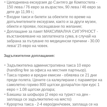
Целодневна екскурзия до Сантяго де Компостела -
150 лева / 76 евро за възрастен, 90 лева / 46 евро за
дете до 11,99 г.;
Входни такси и билети за обектите по време на
допълнителните екскурзии, както и за други музеи,
обекти и прояви, посещавани по желание;
Доплащане за пакет МАКСИМАЛНА СИГУРНОСТ -
възстановяване на заплатената сума, в случай на
забрана за пътуване по медицински причини - 30.00
лева/ 15 евро на човек.
Задължителни доплащания:
Задължителна административна такса 10 евро
(handling fee за офиса на местния партньор).
Такса гориво и вредни емисии - обявява се 21 дни
преди полета. Цените са калкулирани с параметри на
самолетно гориво 800 щатски долара/тон при курс 1
евро = 1.08 щатски долара;
Бакшиш за шофьора (2 евро на турист на ден -
заплаща се задължително на място)
Курортна такса - 2-4 евро/ден/човек, заплаща се на