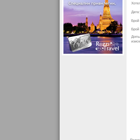
Хотел
Дата:
Брой 
Брой 
Допъ
изиск