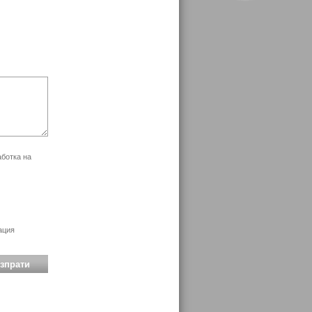
аботка на
ация