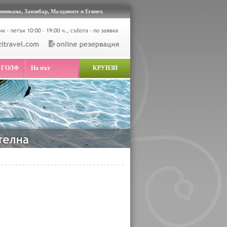
иникана, Занзибар, Малдивите и Египет.
 ГОЛФ
На път
КРУИЗИ