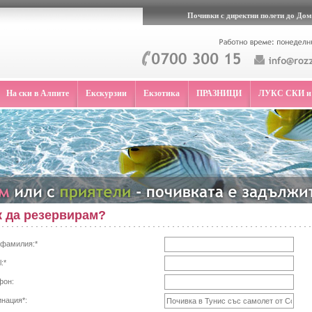
Почивки с директни полети до Дом
На ски в Алпите
Екскурзии
Екзотика
ПРАЗНИЦИ
ЛУКС СКИ и
к да резервирам?
 фамилия:*
:*
фон:
нация*: