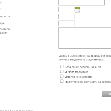
:*
*
туристи:*
дни:
лнителни
вания:
Давам съгласието си за събиране и обр
личните ми данни за следните цели:
База данни редовни клиенти
И-мейл маркетинг
Изготвяне на оферти
Подготвяне на документи за резерв