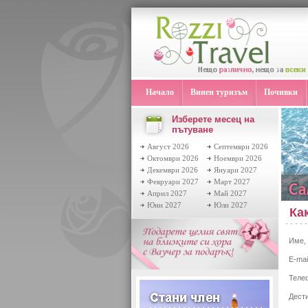
Начало
Винен туризъм
Почивки
Изберете месец на
пътуване
Август 2026
Септември 2026
Октомври 2026
Ноември 2026
Декември 2026
Януари 2027
Февруари 2027
Март 2027
Април 2027
Май 2027
Юни 2027
Юли 2027
Ка
Име,
E-mail
Теле
Дести