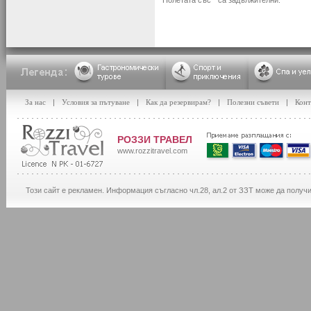
Полетата със * са задължителни.
За нас
|
Условия за пътуване
|
Как да резервирам?
|
Полезни съвети
|
Конт
РОЗЗИ ТРАВЕЛ
www.rozzitravel.com
Този сайт е рекламен. Информация съгласно чл.28, ал.2 от ЗЗТ може да получ