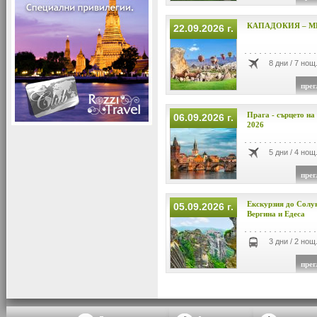
КАПАДОКИЯ – М
22.09.2026 г.
8 дни / 7 нощ
прег
Прага - сърцето на
06.09.2026 г.
2026
5 дни / 4 нощ
прег
Екскурзия до Солун
05.09.2026 г.
Вергина и Едеса
3 дни / 2 нощ
прег