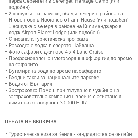
парка Серенгети в Serengeti Heritage Camp (или
подобен)
2 нощувки със закуски, обяд и вечери в района на
Нгоронгоро в Ngorongoro Farm House (или подобен)
1 нощувка с вечеря в района на Килиманджаро в
лодж Airport Planet Lodge (или подобен)
Описаната туристическа програма
Разходка с лодка в езерото Найваша
Фото сафари с джипове 4 x 4 Land Cruiser
Професионален англоговорящ шофьор-гид по време
на сафарито
Бутилирана вода по време на сафарито
Входни такси за националните паркове
Водач от България
Застраховка Помощ при пътуване в чужбина на
застрахователна компания Евроинс с асистанс и
лимит на отговорност 30 000 EUR
ЦЕНАТА НЕ ВКЛЮЧВА:
Туристическа виза за Кения - кандидатства се онлайн