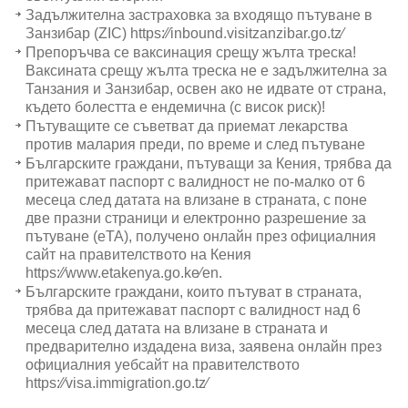
Задължителна застраховка за входящо пътуване в
Занзибар (ZIC) https:∕∕inbound.visitzanzibar.go.tz∕
Препоръчва се ваксинация срещу жълта треска!
Ваксината срещу жълта треска не е задължителна за
Танзания и Занзибар, освен ако не идвате от страна,
където болестта е ендемична (с висок риск)!
Пътуващите се съветват да приемат лекарства
против малария преди, по време и след пътуване
Българските граждани, пътуващи за Кения, трябва да
притежават паспорт с валидност не по-малко от 6
месеца след датата на влизане в страната, с поне
две празни страници и електронно разрешение за
пътуване (eTA), получено онлайн през официалния
сайт на правителството на Кения
https:∕∕www.etakenya.go.ke∕en.
Българските граждани, които пътуват в страната,
трябва да притежават паспорт с валидност над 6
месеца след датата на влизане в страната и
предварително издадена виза, заявена онлайн през
официалния уебсайт на правителството
https:∕∕visa.immigration.go.tz∕