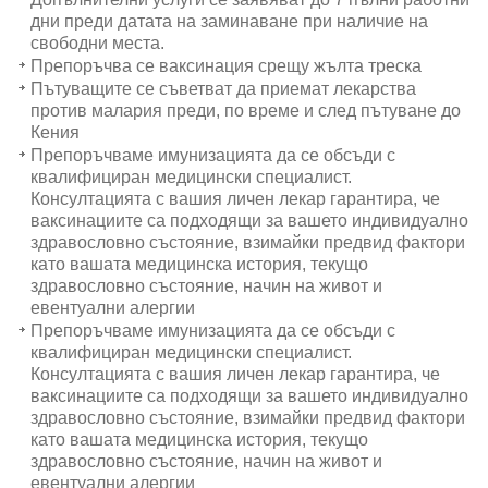
дни преди датата на заминаване при наличие на
свободни места.
Препоръчва се ваксинация срещу жълта треска
Пътуващите се съветват да приемат лекарства
против малария преди, по време и след пътуване до
Кения
Препоръчваме имунизацията да се обсъди с
квалифициран медицински специалист.
Консултацията с вашия личен лекар гарантира, че
ваксинациите са подходящи за вашето индивидуално
здравословно състояние, взимайки предвид фактори
като вашата медицинска история, текущo
здравословнo състояние, начин на живот и
евентуални алергии
Препоръчваме имунизацията да се обсъди с
квалифициран медицински специалист.
Консултацията с вашия личен лекар гарантира, че
ваксинациите са подходящи за вашето индивидуално
здравословно състояние, взимайки предвид фактори
като вашата медицинска история, текущo
здравословнo състояние, начин на живот и
евентуални алергии