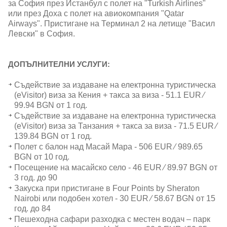
за София през Истанбул с полет на "Turkish Airlines"
или през Доха с полет на авиокомпания "Qatar
Airways". Пристигане на Терминал 2 на летище "Васил
Левски" в София.
ДОПЪЛНИТЕЛНИ УСЛУГИ:
Съдействие за издаване на електронна туристическа
(eVisitor) виза за Кения + такса за виза - 51.1 EUR ∕
99.94 BGN от 1 год.
Съдействие за издаване на електронна туристическа
(eVisitor) виза за Танзания + такса за виза - 71.5 EUR ∕
139.84 BGN от 1 год.
Полет с балон над Масай Мара - 506 EUR ∕ 989.65
BGN от 10 год.
Посещение на масайско село - 46 EUR ∕ 89.97 BGN от
3 год. до 90
Закуска при пристигане в Four Points by Sheraton
Nairobi или подобен хотел - 30 EUR ∕ 58.67 BGN от 15
год. до 84
Пешеходна сафари разходка с местен водач – парк