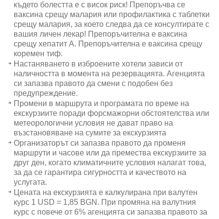
където болестта е с висок риск! Препоръчва се
ваксина срещу малария или профилактика с таблетки
срещу малария, за което следва да се консултирате с
вашия личен лекар! Препоръчителна е ваксина
срещу хепатит А. Препоръчителна е ваксина срещу
коремен тиф.
Настаняването в изброените хотели зависи от
наличността в момента на резервацията. Агенцията
си запазва правото да смени с подобен без
предупреждение.
Промени в маршрута и програмата по време на
екскурзиите поради форсмажорни обстоятелства или
метеорологични условия не дават право на
възстановяване на сумите за екскурзията
Организаторът си запазва правото да променя
маршрути и часове или да премества екскурзиите за
друг ден, когато климатичните условия налагат това,
за да се гарантира сигурността и качеството на
услугата.
Цената на екскурзията е калкулирана при валутен
курс 1 USD = 1,85 BGN. При промяна на валутния
курс с повече от 6% агенцията си запазва правото за