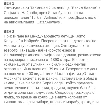
ДЕН 1
Отпътуване от Терминал 2 на летище "Васил Левски" в
София за Найроби, през Истанбул с полет на
авиокомпания "Turkish Airlines" или през Доха с полет
на авиокомпания "Qatar Airways".
ДЕН 2
Пристигане на международното летище "Jomo
Kenyatta" в Найроби. Посрещане от представител на
местната туристическа агенция. Отпътуване към
езерото Найваша - най-високото езеро в
Източноафриканската рифтовата долина, разположено
на надморска височина от 1890 метра. Езерото е
комбинация от вулканични скали и седиментни
отлагания. Има площ от 139 кв. км. Резерватът е дом
на повече от 400 вида птици. Част от филма „Отвъд
Африка” е заснет в този район. Настаняване и обяд в
кампа „Lake Naivasha Sopa Lodge", който предлага
великолепни съоръжения, градини, плувен басейн и
открити зони към лоджовете. Следобед - разходка с
лодка, по време на която ще видите колонии от
хипопотами, орли рибари, щъркели марабу, крокодили