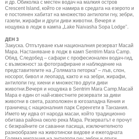
и др. Обиколка с местен водач на малкия остров
Crescent Island, който се намира в средата на езерото и
е постоянен хабитат на множество антилопи гну, зебри,
газели, жирафи и други диви животни. Вечеря и
нощувка в лодж в кампа „Lake Naivasha Sopa Lodge".
ДЕН 3
Закуска. Отпътуване към националния резерват Масай
Мара. Настаняване в лодж в камп Sentrim Mara Camp.
Обяд. Следобед – сафари с професионален водач-гид,
с възможност за фотографиране и наблюдение на
представителите на „Голямата петорка“ – лъв, слон,
носорог, бивол и леопард, както и на зебри, жирафи,
антилопи гну, хиени и множество други диви
животни.Вечеря и нощувка в Sentrim Mara Camp.Масай
Мара е един от най-известните резервати за диви
животни в света, разположен в югозападна Кения и
граничещ с националния парк Серенгети в Танзания.
Името му идва от народа масаи, който традиционно
обитава района около река Мара. Резерватът е прочут
с безкрайните си саванни пасища, изключителното
разнообразие на животински видове и ежегодната
Голяма миграция на антилопи гну, зебри и други