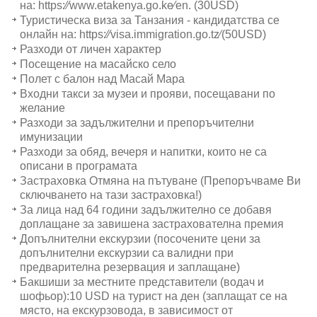
на: https:∕∕www.etakenya.go.ke∕en. (30USD)
Туристическа виза за Танзания - кандидатства се
онлайн на: https:∕∕visa.immigration.go.tz∕(50USD)
Разходи от личен характер
Посещение на масайско село
Полет с балон над Масай Мара
Входни такси за музеи и прояви, посещавани по
желание
Разходи за задължителни и препоръчителни
имунизации
Разходи за обяд, вечеря и напитки, които не са
описани в програмата
Застраховка Отмяна на пътуване (Препоръчваме Ви
сключването на тази застраховка!)
За лица над 64 години задължително се добавя
доплащане за завишена застрахователна премия
Допълнителни екскурзии (посочените цени за
допълнителни екскурзии са валидни при
предварителна резервация и заплащане)
Бакшиши за местните представители (водач и
шофьор):10 USD на турист на ден (заплащат се на
място, на екскурзовода, в зависимост от