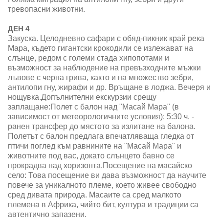
тревопасни животни.
ДЕН 4
Закуска. Целодневно сафари с обяд-пикник край река
Мара, където гигантски крокодили се излежават на
слънце, редом с големи стада хипопотами и
възможност за наблюдение на превъзходните мъжки
лъвове с черна грива, както и на множество зебри,
антилопи гну, жирафи и др. Връщане в лоджа. Вечеря и
нощувка.Допълнителни екскурзии срещу
заплащане:Полет с балон над "Масай Мара" (в
зависимост от метеорологичните условия): 5:30 ч. -
ранен трансфер до мястото за излитане на балона.
Полетът с балон предлага впечатляваща гледка от
птичи поглед към равнините на "Масай Мара" и
животните под вас, докато слънцето бавно се
прокрадва над хоризонта.Посещение на масайско
село: Това посещение ви дава възможност да научите
повече за уникалното племе, което живее свободно
сред дивата природа. Масаите са сред малкото
племена в Африка, чийто бит, култура и традиции са
автентично запазени.