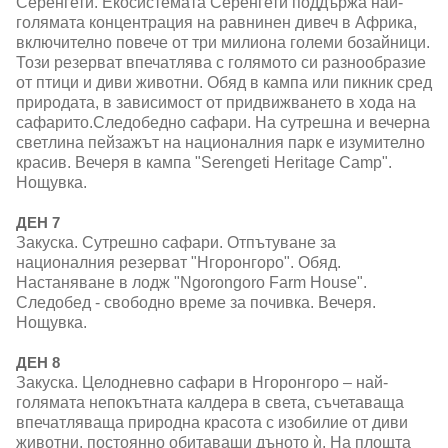
Серенгети. Екосистемата Серенгети поддържа най-
голямата концентрация на равнинен дивеч в Африка,
включително повече от три милиона големи бозайници.
Този резерват впечатлява с голямото си разнообразие
от птици и диви животни. Обяд в кампа или пикник сред
природата, в зависимост от придвижването в хода на
сафарито.Следобедно сафари. На сутрешна и вечерна
светлина пейзажът на националния парк е изумително
красив. Вечеря в кампа "Serengeti Heritage Camp".
Нощувка.
ДЕН 7
Закуска. Сутрешно сафари. Отпътуване за
националния резерват "Нгоронгоро". Обяд.
Настаняване в лодж "Ngorongoro Farm House".
Следобед - свободно време за почивка. Вечеря.
Нощувка.
ДЕН 8
Закуска. Целодневно сафари в Нгоронгоро – най-
голямата непокътната калдера в света, съчетаваща
впечатляваща природна красота с изобилие от диви
животни, постоянно обитаващи дъното ѝ. На площта