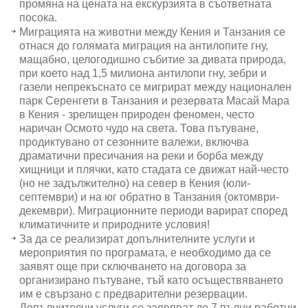
промяна на цената на екскурзията в съответната
посока.
Миграцията на животни между Кения и Танзания се
отнася до голямата миграция на антилопите гну,
мащабно, целогодишно събитие за дивата природа,
при което над 1,5 милиона антилопи гну, зебри и
газели непрекъснато се мигрират между национален
парк Серенгети в Танзания и резервата Масай Мара
в Кения - зрелищен природен феномен, често
наричан Осмото чудо на света. Това пътуване,
продиктувано от сезонните валежи, включва
драматични пресичания на реки и борба между
хищници и плячки, като стадата се движат най-често
(но не задължително) на север в Кения (юли-
септември) и на юг обратно в Танзания (октомври-
декември). Миграционните периоди варират според
климатичните и природните условия!
За да се реализират допълнителните услуги и
мероприятия по програмата, е необходимо да се
заявят още при сключването на договора за
организирано пътуване, тъй като осъществяването
им е свързано с предварителни резервации.
Допълнителни услуги се заявяват до 7 пълни работни