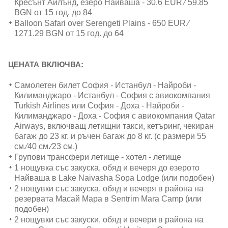
Кресънт Айлънд, езеро Найваша - 30.6 EUR ∕ 59.85
BGN от 15 год. до 84
Balloon Safari over Serengeti Plains - 650 EUR ∕
1271.29 BGN от 15 год. до 64
ЦЕНАТА ВКЛЮЧВА:
Самолетен билет София - Истанбул - Найроби -
Килиманджаро - Истанбул - София с авиокомпания
Turkish Airlines или София - Доха - Найроби -
Килиманджаро - Доха - София с авиокомпания Qatar
Airways, включващ летищни такси, кетъринг, чекиран
багаж до 23 кг. и ръчен багаж до 8 кг. (с размери 55
см.∕40 см.∕23 см.)
Групови трансфери летище - хотел - летище
1 нощувка със закуска, обяд и вечеря до езерото
Найваша в Lake Naivasha Sopa Lodge (или подобен)
2 нощувки със закуска, обяд и вечеря в района на
резервата Масай Мара в Sentrim Mara Camp (или
подобен)
2 нощувки със закуски, обяд и вечери в района на