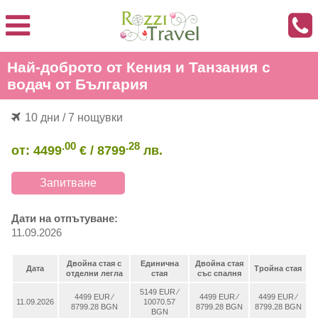
Най-доброто от Кения и Танзания с
водач от България
10 дни / 7 нощувки
.00
.28
от:
4499
€
/
8799
лв.
Запитване
Дати на отпътуване:
11.09.2026
Двойна стая с
Единична
Двойна стая
Дата
Тройна стая
отделни легла
стая
със спалня
5149 EUR ∕
4499 EUR ∕
4499 EUR ∕
4499 EUR ∕
11.09.2026
10070.57
8799.28 BGN
8799.28 BGN
8799.28 BGN
BGN