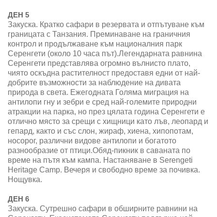
ДЕН 5
Закуска. Кратко сафари в резервата и отпътуване към
границата с Танзания. Преминаване на граничния
контрол и продължаване към националния парк
Серенгети (около 10 часа път).Легендарната равнина
Серенгети представлява огромно вълнисто плато,
чиято оскъдна растителност предоставя едни от най-
добрите възможности за наблюдение на дивата
природа в света. Ежегодната Голяма миграция на
антилопи гну и зебри е сред най-големите природни
атракции на парка, но през цялата година Серенгети е
отлично място за срещи с хищници като лъв, леопард и
гепард, както и със слон, жираф, хиена, хипопотам,
носорог, различни видове антилопи и богатото
разнообразие от птици.Обяд-пикник в саваната по
време на пътя към кампа. Настаняване в Serengeti
Heritage Camp. Вечеря и свободно време за почивка.
Нощувка.
ДЕН 6
Закуска. Сутрешно сафари в обширните равнини на