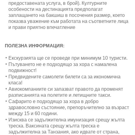
предоставената услуга, в брой). Културните
особености на дестинацията предполагат
заплащането на бакшиш в посочения размер, което
показва уважение към работата на съответните лица
и прави приятно впечатление
ПОЛЕЗНА ИНФОРМАЦИЯ:
Екскурзията ще се проведе при минимум 10 туристи.
Пътуването не е подходящо за хора с намалена
подвижност!
Предвидените самолети билети са за икономична
класа!
Авиокомпаниите си запазват правото да променят
разписанията на полетите и летищните такси.
Сафарито е подходящо за хора в добро
здравословно състояние, препоръчително за възраст
между 15 и 60 години.
Изисква се задължителна имунизация срещу жълта
треска. Ваксината срещу жълта треска е
задължителна за Танзания, ако идвате от страна,