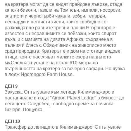
на кратера могат да се видят прайдове лъвове, стада
капски биволи, газели на Томпсън, импали, носорози,
златисти и черногърби чакали, зебри, гепарди,
леопарди и петнисти хиени, които свободно се
разхождат по равните тревни площи.Нгоронгоро е
известен с несравнимите си пейзажи, които спират
дъха, и с магията на дивата Африка, съхранена в
пълния ѝ блясък. Обяд-пикник на живописно място
сред природата. Кратерът е и дом на стотици видове
птици, които населяват малките езера на дъното
му.Следва спускане на около 610 метра до
вътрешността на кратера за вечерно сафари. Нощувка
в лодж Ngorongoro Farm House.
ДЕН 9
Закуска. Отпътуване към летище Килиманджаро и
настаняване в лодж "Airport Planet Lodge" в близост до
летището. Следобед - свободно време за почивка.
Вечеря. Нощувка.
ДЕН 10
Трансфер до летището в Килиманджаро. Отпътуване