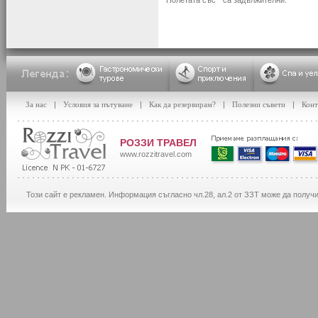
Полетата със * са задължителни.
За нас
|
Условия за пътуване
|
Как да резервирам?
|
Полезни съвети
|
Конт
РОЗЗИ ТРАВЕЛ
www.rozzitravel.com
Този сайт е рекламен. Информация съгласно чл.28, ал.2 от ЗЗТ може да получ